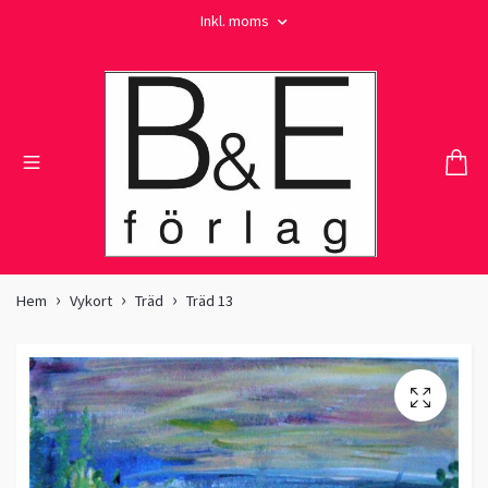
Inkl. moms
Hem
Vykort
Träd
Träd 13