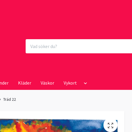
nder
Kläder
Väskor
Vykort
Träd 22