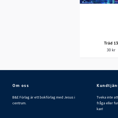
Träd 1
30 kr
Om oss
Kundtjän
B&E Förlag är ett bokförlag med Jesus i
Tveka inte at
centrum.
fråga eller fu
kan!