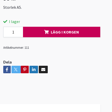
Storlek A5.
I lager
LÄGG I KORGEN
Artikelnummer:
111
Dela