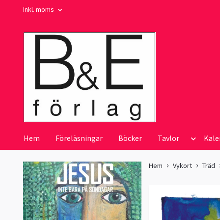
Inkl. moms
Hem
Föreläsningar
Böcker
Tavlor
Kale
Hem
Vykort
Träd