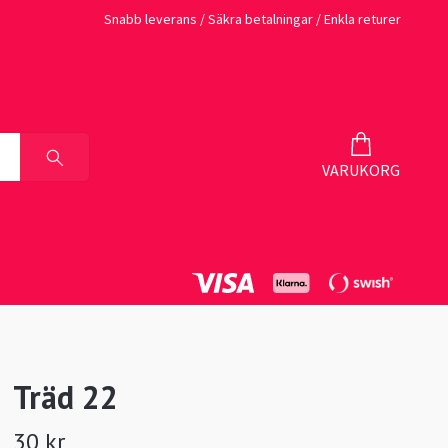
Snabb leverans / Säkra betalningar / Enkla returer
VARUKORG
Träd 22
30 kr