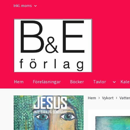
Inkl. moms
Hem
Föreläsningar
Böcker
Tavlor
Kale
Hem
Vykort
Vatte