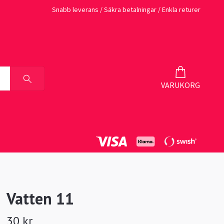
Snabb leverans / Säkra betalningar / Enkla returer
VARUKORG
Vatten 11
30 kr