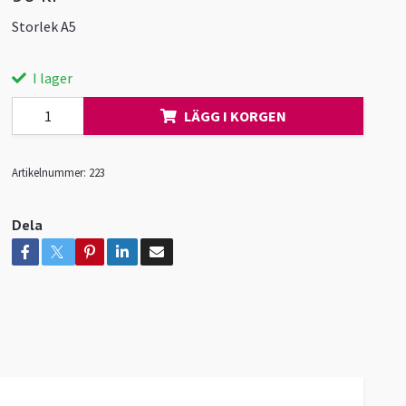
Storlek A5
I lager
LÄGG I KORGEN
Artikelnummer:
223
Dela