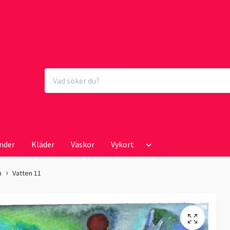
nder
Kläder
Väskor
Vykort
n
Vatten 11