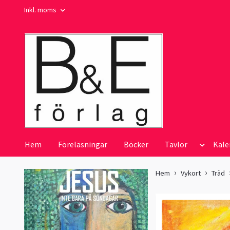
Inkl. moms
Hem
Föreläsningar
Böcker
Tavlor
Kale
Hem
Vykort
Träd