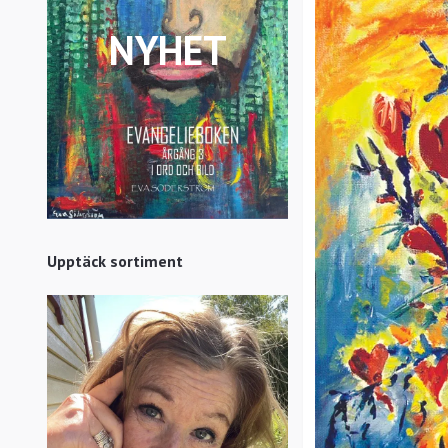
NYHET
Upptäck sortiment