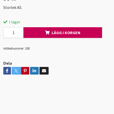
Storlek A5.
I lager
LÄGG I KORGEN
Artikelnummer:
108
Dela