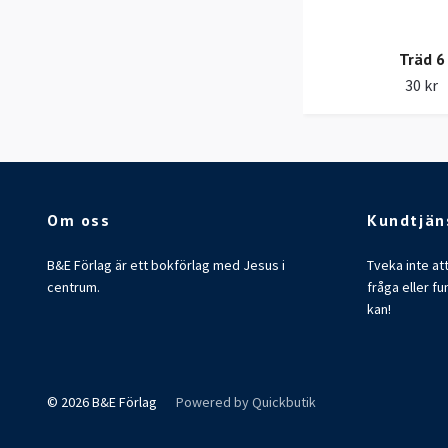
Träd 6
30 kr
Om oss
Kundtjän
B&E Förlag är ett bokförlag med Jesus i
Tveka inte at
centrum.
fråga eller fu
kan!
© 2026 B&E Förlag
Powered by Quickbutik