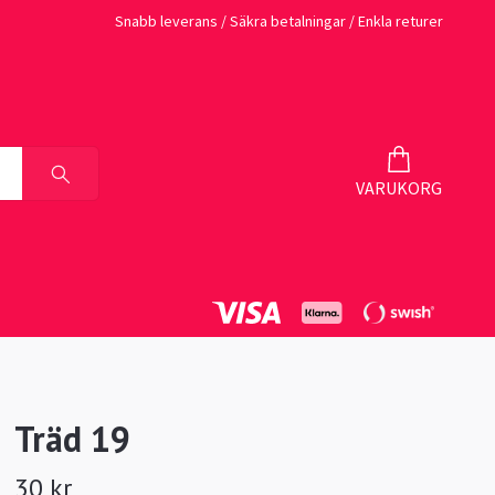
Snabb leverans / Säkra betalningar / Enkla returer
VARUKORG
Träd 19
30 kr