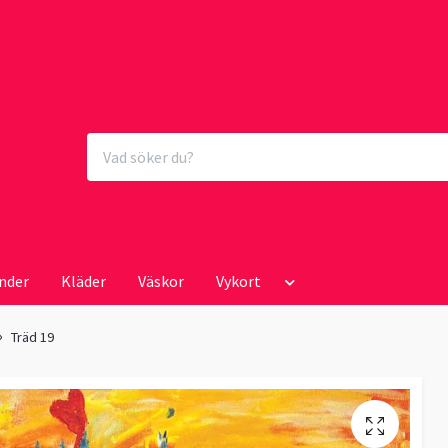
nder
Kläder
Väskor
Vykort
Träd 19