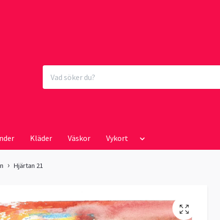
nder
Kläder
Väskor
Vykort
an
Hjärtan 21