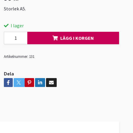
Storlek A5.
I lager
LÄGG I KORGEN
Artikelnummer:
131
Dela