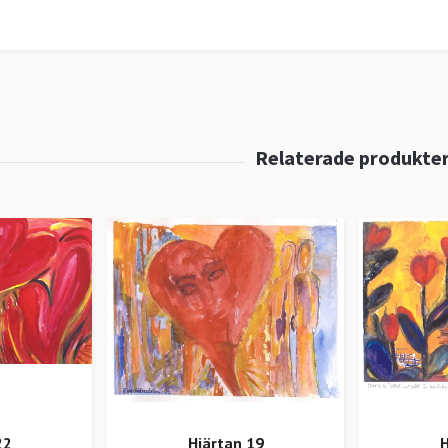
22
Hjärtan 19
H