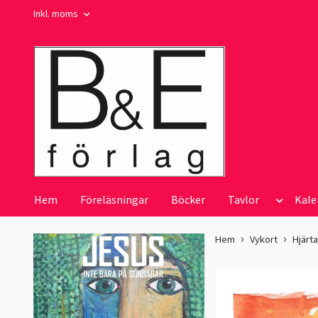
Inkl. moms
Hem
Föreläsningar
Böcker
Tavlor
Kale
Hem
Vykort
Hjärt