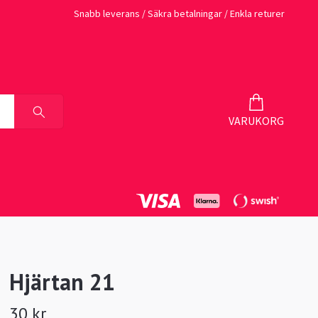
Snabb leverans / Säkra betalningar / Enkla returer
VARUKORG
Hjärtan 21
30 kr