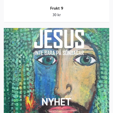
Frukt 9
30 kr
NYHET