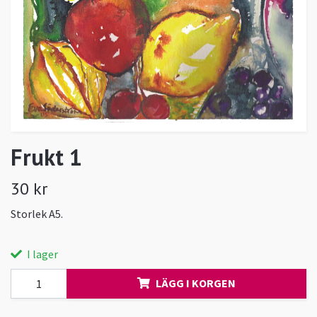
Frukt 1
30 kr
Storlek A5.
I lager
LÄGG I KORGEN