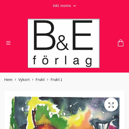
Inkl. moms
Hem
Vykort
Frukt
Frukt 1