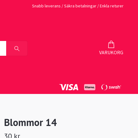
Snabb leverans / Säkra betalningar / Enkla returer
VARUKORG
Blommor 14
30 kr