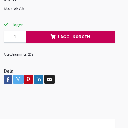
Storlek A5
I lager
LÄGG I KORGEN
Artikelnummer:
208
Dela