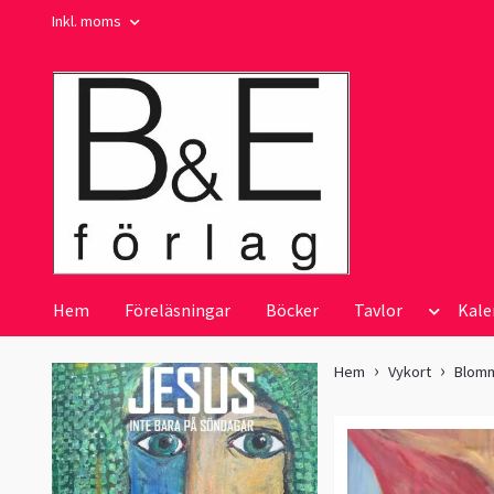
Inkl. moms
Hem
Föreläsningar
Böcker
Tavlor
Kale
Hem
Vykort
Blom