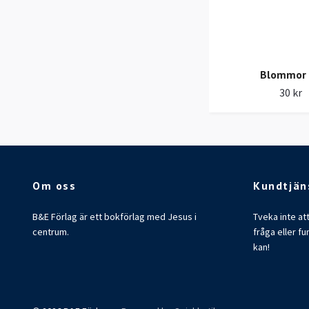
Blommor
30 kr
Om oss
Kundtjän
B&E Förlag är ett bokförlag med Jesus i
Tveka inte at
centrum.
fråga eller fu
kan!