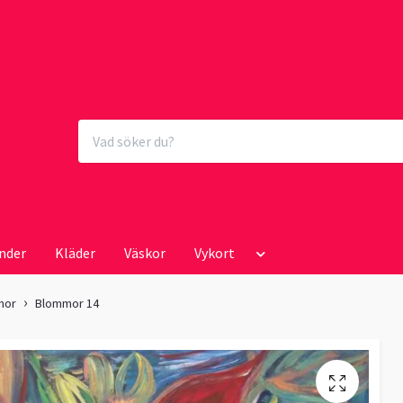
nder
Kläder
Väskor
Vykort
mor
Blommor 14