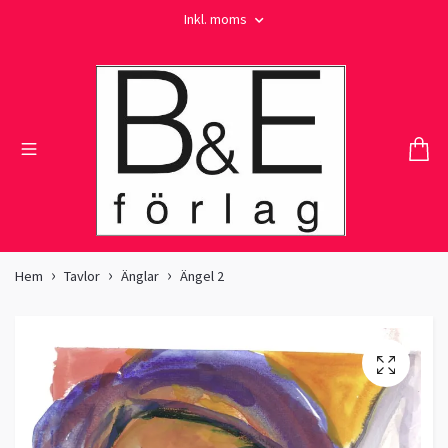
Inkl. moms
Hem
Tavlor
Änglar
Ängel 2