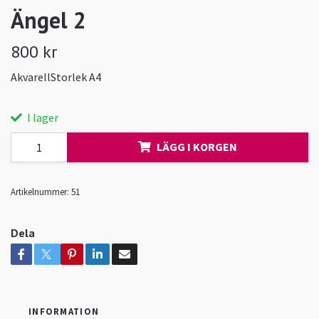
Ängel 2
800 kr
AkvarellStorlek A4
I lager
LÄGG I KORGEN
Artikelnummer:
51
Dela
INFORMATION