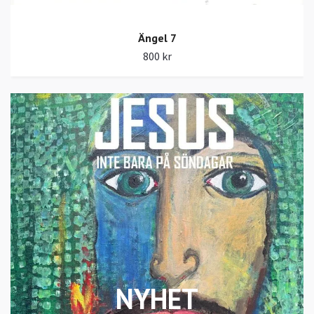
Ängel 7
800 kr
NYHET